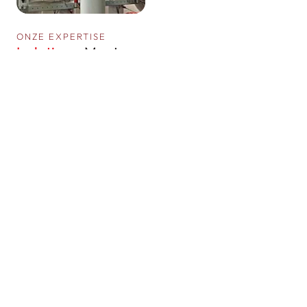
ONZE EXPERTISE
Isolatie
op Maat
Hebo Solutions is dé expert in het aanbrengen van
hoogwaardige technische isolatie en leidingisolatie op
werktuigbouwkundige en HVAC installaties binnen de utiliteitsbouw,
lichte industrie en woningbouw. Onze diensten omvatten:
Koel-, klimaat- en HVAC installaties
Bronbemaling en grondwaterwinninginstallaties
Warm en koud water leidingen
CV-leidingen en verwarmingsinstallaties
Vuilwater-, en hemelwaterleidingen
Stoomleidingen en industriële installaties
Gekoelde waterleidingen en luchtbehandelingssystemen
Ook renoveren wij verouderde installaties door gecorrodeerde
oppervlakken te behandelen en te voorzien van een nieuwe roeststop
en coating, waarna de nieuwe thermische isolatie wordt
aangebracht.